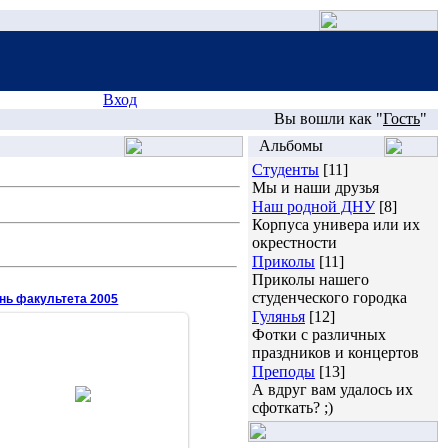
Вход
Вы вошли как "
Гость
"
Альбомы
Студенты
[11]
Мы и наши друзья
Наш родной ДНУ
[8]
Корпуса универа или их
окрестности
Приколы
[11]
Приколы нашего
студенческого городка
нь факультета 2005
Гулянья
[12]
Фотки с различных
праздников и концертов
Преподы
[13]
2006-10-16
А вдруг вам удалось их
сфоткать? ;)
Леночка