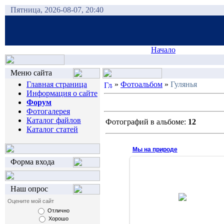
Пятница, 2026-08-07, 20:40
Начало
Меню сайта
Главная страница
»
Фотоальбом
»
Гулянья
Информация о сайте
Форум
Фотогалерея
Каталог файлов
Фотографий в альбоме:
12
Каталог статей
Мы на природе
Форма входа
2006-10-22
ПК-06-2 (жаль явно не в полном
Наш опрос
составе) + по 1 человеку с
Оцените мой сайт
Юрфака, Физтеха и
Журналистики.
Отлично
Хорошо
VaRuS