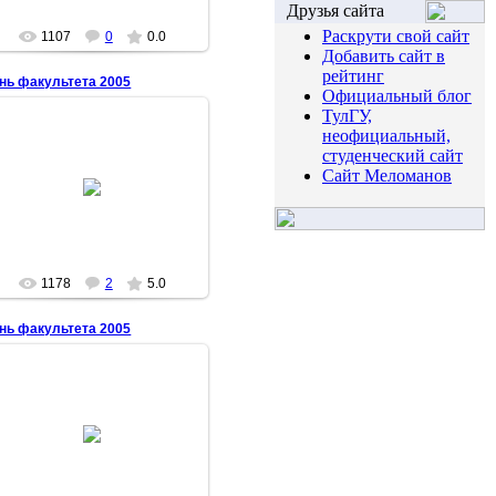
Друзья сайта
Раскрути свой сайт
1107
0
0.0
Добавить сайт в
рейтинг
нь факультета 2005
Официальный блог
ТулГУ,
неофициальный,
студенческий сайт
2006-10-16
Сайт Меломанов
Леночка
1178
2
5.0
нь факультета 2005
2006-10-15
Marysja