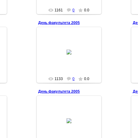
1161
0
0.0
День факультета 2005
Де
2006-10-16
Леночка
1133
0
0.0
День факультета 2005
Де
2006-10-15
Marysja