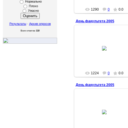
Нормально
Плохо
1290
0
0.0
Ужасно
День факультета 2005
Результаты
·
Архив опросов
Всего ответов:
110
2006-10-16
Леночка
1224
0
0.0
День факультета 2005
2006-10-16
Леночка