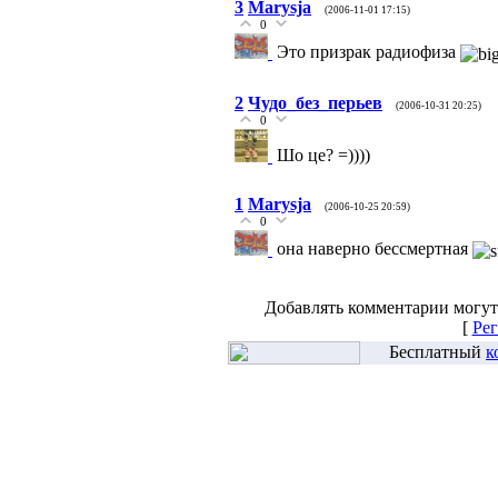
3
Marysja
(2006-11-01 17:15)
0
Это призрак радиофиза
2
Чудо_без_перьев
(2006-10-31 20:25)
0
Шо це? =))))
1
Marysja
(2006-10-25 20:59)
0
она наверно бессмертная
Добавлять комментарии могут
[
Рег
Бесплатный
к