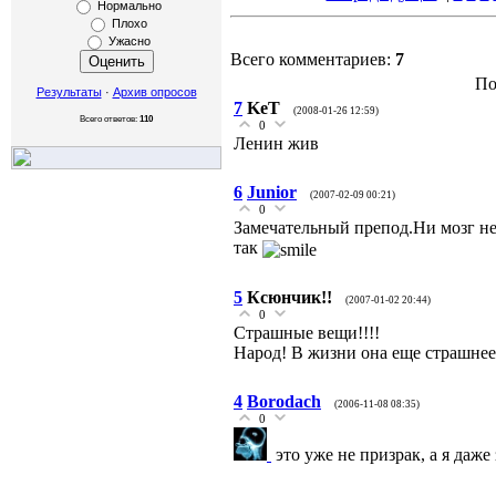
Нормально
Плохо
Ужасно
Всего комментариев:
7
По
Результаты
·
Архив опросов
7
KeT
(2008-01-26 12:59)
Всего ответов:
110
0
Ленин жив
6
Junior
(2007-02-09 00:21)
0
Замечательный препод.Ни мозг не 
так
5
Ксюнчик!!
(2007-01-02 20:44)
0
Страшные вещи!!!!
Народ! В жизни она еще страшнее
4
Borodach
(2006-11-08 08:35)
0
это уже не призрак, а я даже