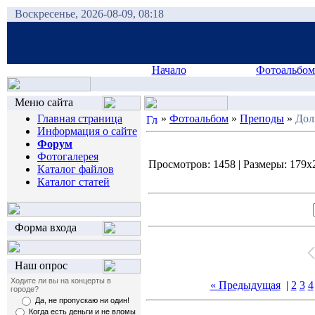
Воскресенье, 2026-08-09, 08:18
Начало
Фотоальбом
Меню сайта
Главная страница
»
Фотоальбом
»
Преподы
»
Дол
Информация о сайте
Форум
Фотогалерея
Просмотров: 1458 | Размеры: 179x2
Каталог файлов
Каталог статей
Форма входа
Наш опрос
Ходите ли вы на концерты в
« Предыдущая
|
2
3
4
городе?
Да, не пропускаю ни один!
Когда есть деньги и не вломы