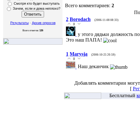
Смотря кто будет выступать
Всего комментариев:
2
Зачем, если и дома неплохо?
По
2
Borodach
(2006-11-08 08:33)
Результаты
·
Архив опросов
0
Всего ответов:
126
у этого дядьки должность по
Это наш ПАПА!
1
Marysja
(2006-10-25 20:59)
0
Наш деканчик
Добавлять комментарии могут
[
Рег
Бесплатный
к