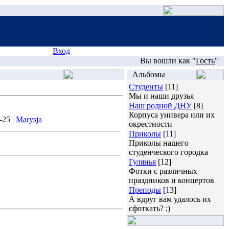
Вход
Вы вошли как "
Гость
"
Альбомы
Студенты
[11]
Мы и наши друзья
Наш родной ДНУ
[8]
Корпуса универа или их
-25 |
Marysja
окрестности
Приколы
[11]
Приколы нашего
студенческого городка
Гулянья
[12]
Фотки с различных
праздников и концертов
Преподы
[13]
А вдруг вам удалось их
сфоткать? ;)