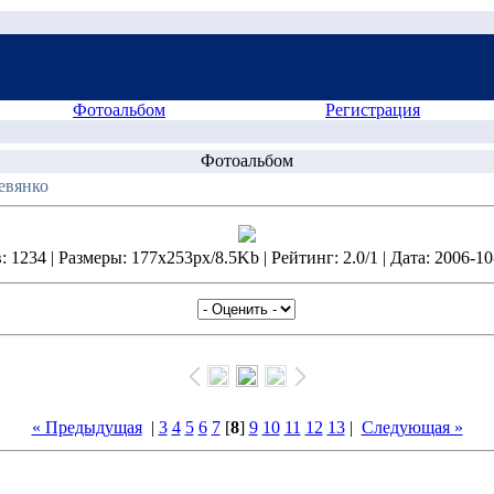
Фотоальбом
Регистрация
Фотоальбом
евянко
 1234 | Размеры: 177x253px/8.5Kb | Рейтинг: 2.0/1 | Дата: 2006-10
« Предыдущая
|
3
4
5
6
7
[
8
]
9
10
11
12
13
|
Следующая »