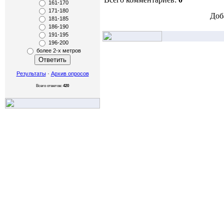
161-170
171-180
Доб
181-185
186-190
191-195
196-200
более 2-х метров
Результаты
·
Архив опросов
Всего ответов:
420